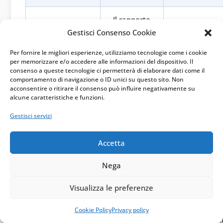
Il rapporto
La continuità
Gestisci Consenso Cookie
dura nel
copre mansio
Continuità
tempo per
Per fornire le migliori esperienze, utilizziamo tecnologie come i cookie
ordinarie
per memorizzare e/o accedere alle informazioni del dispositivo. Il
un interesse
consenso a queste tecnologie ci permetterà di elaborare dati come il
aziendali
stabile
comportamento di navigazione o ID unici su questo sito. Non
acconsentire o ritirare il consenso può influire negativamente su
alcune caratteristiche e funzioni.
Le parti
Il committent
Gestisci servizi
concordano
impartisce
Coordinamento
raccordi e
ordini
Accetta
scadenze
quotidiani
Nega
Il
Tempi e
Visualizza le preferenze
collaboratore
modalità son
Autonomia
decide come
decisi
Cookie Policy
Privacy policy
organizzare il
unilateralmen