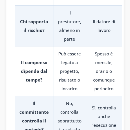
Il
Chi sopporta
prestatore,
Il datore di
il rischio?
almeno in
lavoro
parte
Può essere
Spesso è
Il compenso
legato a
mensile,
dipende dal
progetto,
orario o
tempo?
risultato o
comunque
incarico
periodico
Il
No,
Sì, controlla
committente
controlla
anche
controlla il
soprattutto
l’esecuzione
metodo?
il risultato