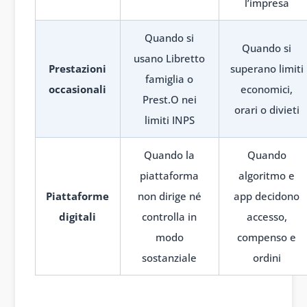
l’impresa
Quando si
Quando si
usano Libretto
Prestazioni
superano limiti
famiglia o
occasionali
economici,
Prest.O nei
orari o divieti
limiti INPS
Quando la
Quando
piattaforma
algoritmo e
Piattaforme
non dirige né
app decidono
digitali
controlla in
accesso,
modo
compenso e
sostanziale
ordini
1