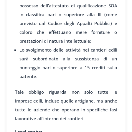
possesso dell’attestato di qualificazione SOA
in classifica pari o superiore alla III (come
previsto dal Codice degli Appalti Pubblici) e
coloro che effettuano mere forniture o
prestazioni di natura intellettuale;
Lo svolgimento delle attività nei cantieri edili
sarà subordinato alla sussistenza di un
punteggio pari o superiore a 15 crediti sulla
patente.
Tale
obbligo riguarda non
solo tutte le
imprese
edili, incluse quelle ar
tigiane, ma anche
tu
tte le aziende che oper
ano in specif
iche fasi
lavorative all
‘interno dei cant
ieri.
Leggi anche: