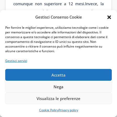
comunque non superiore a 12 mesi.Invece, la
sospensione della patente a crediti è
Gestisci Consenso Cookie
obbligatoria in caso di infortuni da cui derivi la
morte di uno o più lavoratori imputabile al
Per fornire le migliori esperienze, utilizziamo tecnologie come i cookie
per memorizzare e/o accedere alle informazioni del dispositivo. Il
datore di lavoro, o ad altri suoi stretti
consenso a queste tecnologie ci permetterà di elaborare dati come il
comportamento di navigazione o ID unici su questo sito. Non
collaboratori specificamente indicati, almeno a
acconsentire o ritirare il consenso può influire negativamente su
titolo di colpa grave. In questo caso, la durata
alcune caratteristiche e funzioni.
della sospensione è sempre di 12 mesi.
Gestisci servizi
Durante il periodo di sospensione, l’impresa o il
Accetta
lavoratore autonomo non possono operare nei
cantieri edili e devono provvedere a ripristinare
Nega
le condizioni di sicurezza, adottando tutte le
Visualizza le preferenze
misure necessarie per prevenire il verificarsi di
ulteriori infortuni o malattie professionali.
Cookie Policy
Privacy policy