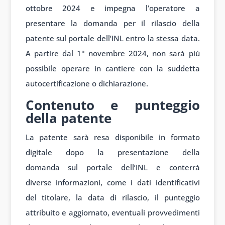
ottobre 2024 e impegna l’operatore a
presentare la domanda per il rilascio della
patente sul portale dell’INL entro la stessa data.
A partire dal 1° novembre 2024, non sarà più
possibile operare in cantiere con la suddetta
autocertificazione o dichiarazione.
Contenuto e punteggio
della patente
La patente sar
à resa dispon
ibile in formato
digit
ale dopo la present
azione della
domanda
sul portale dell’IN
L e conterrà
diverse
informazioni, come
i dati identific
ativi
del tit
olare, la data di ril
ascio, il punteggio
att
ribuito e aggiornato, even
tuali provvedimenti