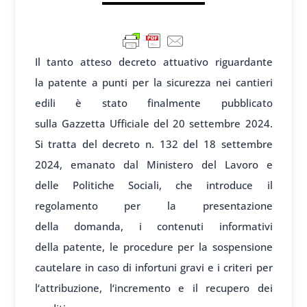
Il tanto atteso decreto at
tuativo riguardante
la
patente a pun
ti per la sic
urezza nei cant
ieri
edili è stato fin
almente pubblicato
sulla
Gazzetta Ufficiale
del 20 settembre 2024.
Si
tratta del decreto
n. 132 del 18 sett
embre
2024, eman
ato dal Minist
ero del Lavoro e
delle
Politiche Soc
iali, che introduce
il
regolamento per
la presentazione
della
domanda, i conten
uti informativi
della
patente, le procedure
per la sospensione
caut
elare in caso di infort
uni gravi e i
criteri per
l
‘attribuzione, l
‘incremento e
il recupero dei