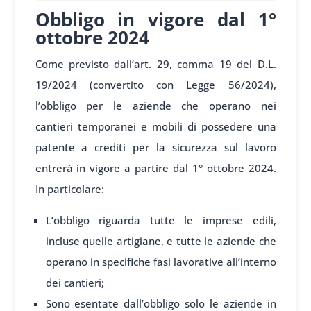
Obbligo in vigore dal 1°
ottobre 2024
Come previsto dall
‘art. 29, comma 19
del D.L.
19/2024
(convertito con
Legge 56/2024),
l’obbl
igo per le aziende che
operano nei
cantieri
temporanei e
mobili di poss
edere una
pat
ente a crediti per
la sicurezza
sul lavoro
ent
rerà in vigore a
partire dal
1° ottobre 2024.
In particolare:
L’obbligo riguarda tutte le imprese edili,
incluse quelle artigiane, e tutte le aziende che
operano in specifiche fasi lavorative all’interno
dei cantieri;
Sono esentate dall’obbligo solo le aziende in