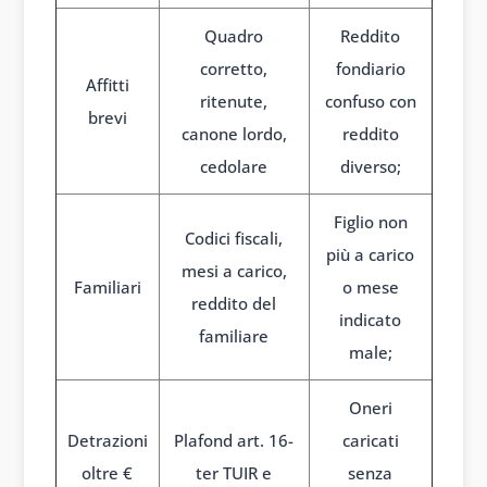
Quadro
Reddito
corretto,
fondiario
Affitti
ritenute,
confuso con
brevi
canone lordo,
reddito
cedolare
diverso;
Figlio non
Codici fiscali,
più a carico
mesi a carico,
Familiari
o mese
reddito del
indicato
familiare
male;
Oneri
Detrazioni
Plafond art. 16-
caricati
oltre €
ter TUIR e
senza