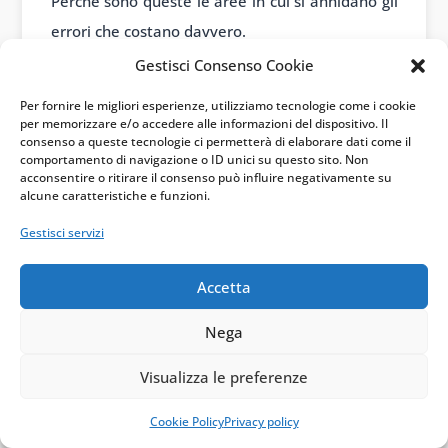
Perché sono queste le aree in cui si annidano gli
errori che costano davvero.
Gestisci Consenso Cookie
Il vero controllo non consiste nel rifare da zero la
dichiarazione. Consiste nel capire quali dati
Per fornire le migliori esperienze, utilizziamo tecnologie come i cookie
per memorizzare e/o accedere alle informazioni del dispositivo. Il
incidono su reddito, imposta, detrazioni e
consenso a queste tecnologie ci permetterà di elaborare dati come il
comportamento di navigazione o ID unici su questo sito. Non
rimborsi. Lì va puntata l’attenzione.
acconsentire o ritirare il consenso può influire negativamente su
alcune caratteristiche e funzioni.
Infografica
Gestisci servizi
Accetta
Nega
Visualizza le preferenze
Cookie Policy
Privacy policy