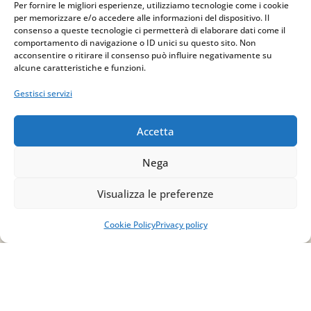
Per fornire le migliori esperienze, utilizziamo tecnologie come i cookie
per memorizzare e/o accedere alle informazioni del dispositivo. Il
consenso a queste tecnologie ci permetterà di elaborare dati come il
comportamento di navigazione o ID unici su questo sito. Non
acconsentire o ritirare il consenso può influire negativamente su
alcune caratteristiche e funzioni.
Gestisci servizi
Accetta
Nega
Indirizzo
Visualizza le preferenze
via Sant’Alessio, 5
83030 Venticano (AV)
Cookie Policy
Privacy policy
Email
info@studiopizzano.it