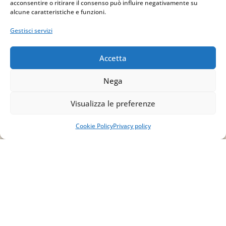
acconsentire o ritirare il consenso può influire negativamente su
IT02754810642
alcune caratteristiche e funzioni.
ISCRIVITI ALLA
Gestisci servizi
NEWSLETTER
Accetta
Per restare sempre aggiornato su tutte le
novità, clicca sul pulsante qui sotto e
Nega
iscriviti alla nostra newsletter.
Visualizza le preferenze
ISCRIVITI ALLA
Cookie Policy
Privacy policy
NEWSLETTER