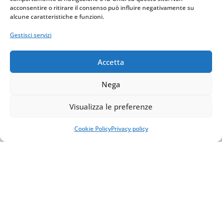
acconsentire o ritirare il consenso può influire negativamente su
alcune caratteristiche e funzioni.
Gestisci servizi
Accetta
Nega
Indirizzo
Visualizza le preferenze
via Sant’Alessio, 5
Cookie Policy
Privacy policy
83030 Venticano (AV)
Email
info@studiopizzano.it
P.IVA