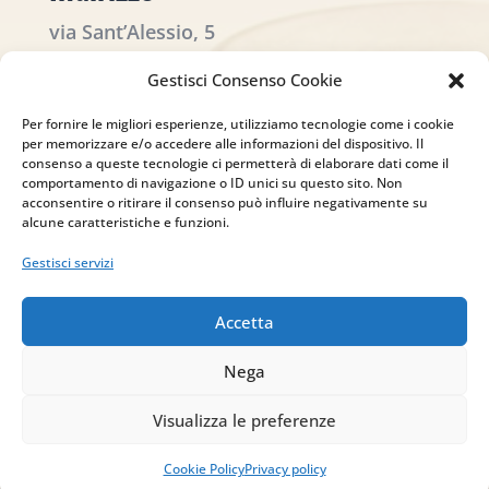
via Sant’Alessio, 5
83030 Venticano (AV)
Gestisci Consenso Cookie
Email
Per fornire le migliori esperienze, utilizziamo tecnologie come i cookie
per memorizzare e/o accedere alle informazioni del dispositivo. Il
info@studiopizzano.it
consenso a queste tecnologie ci permetterà di elaborare dati come il
comportamento di navigazione o ID unici su questo sito. Non
acconsentire o ritirare il consenso può influire negativamente su
P.IVA
alcune caratteristiche e funzioni.
Gestisci servizi
IT02754810642
ISCRIVITI ALLA
Accetta
NEWSLETTER
Nega
Per restare sempre aggiornato su tutte le
novità, clicca sul pulsante qui sotto e
Visualizza le preferenze
iscriviti alla nostra newsletter.
Cookie Policy
Privacy policy