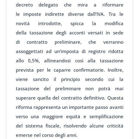
decreto deleg
ato che mira a
riformare
le
imposte indirette diverse
dall’IVA. Tra
le
novità int
rodotte, spicca la
modifica
della
tassazione degli
acconti vers
ati in sede
di
contratto prelim
inare, che ver
ranno
assoggettati ad
un’imposta di
registro rid
otta
allo 0,5%, al
lineandosi così
alla tassazione
prev
ista per le cap
arre confirmatorie. Inoltre
,
viene sancito il
principio secondo
cui la
tassazione del
preliminare non
potrà mai
super
are quella del
contratto definit
ivo. Questa
ri
forma rappresent
a un importante
passo avanti
verso
una maggiore equ
ità e semplificazione
del
sistema fisc
ale, risolvendo alcune
criticità
em
erse nel corso
degli anni.