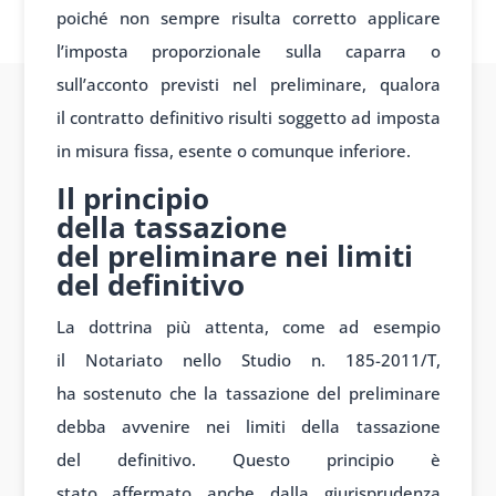
po
iché non sempre
risulta corretto applic
are
l’imposta prop
orzionale sulla
caparra o
sull’acconto prev
isti nel prelim
inare, qualora
il
contratto definit
ivo risulti so
ggetto ad imp
osta
in misura f
issa, esente o
comunque inf
eriore.
Il principio
della tassazione
del preliminare nei limiti
del definitivo
La dottrina più
attenta, come
ad esempio
il
Notariato nello Studio
n. 185-2011/T,
ha
sostenuto che
la tassazione del
preliminare
deb
ba avvenire nei
limiti della
tassazione
del
definitivo. Questo
principio è
stato
affermato anche
dalla giurisprudenza