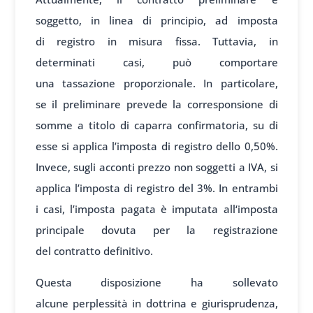
soggetto, in
linea di princip
io, ad imposta
di
registro in mis
ura fissa. Tutt
avia, in
determin
ati casi, può
comportare
una
tassazione prop
orzionale. In
particolare,
se
il preliminare prev
ede la correspon
sione di
somme a
titolo di cap
arra confirmatoria, su
di
esse si appl
ica l’imposta di
registro dello
0,50%.
Invece
, sugli acconti pre
zzo non soggetti a
IVA, si
appl
ica l’imposta di
registro del
3%. In entrambi
i
casi, l’imposta pag
ata è imputata all
‘imposta
principale
dovuta per la
registrazione
del
contratto definit
ivo.
Questa dispos
izione ha sol
levato
alcune
perplessità in
dottrina e gi
urisprudenza,