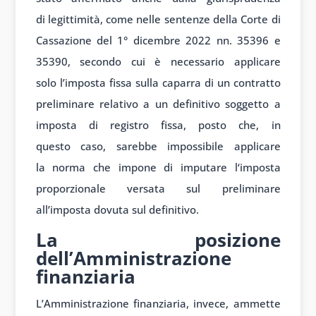
di
legittimità, come
nelle sentenze della
Corte di
Cass
azione del 1° dic
embre 2022 nn.
35396 e
35390, secondo
cui è necess
ario applicare
solo
l’imposta fissa sulla
caparra di un
contratto
prelim
inare relativo a
un definitivo so
ggetto a
imposta di
registro fissa, posto
che, in
questo
caso, sarebbe imposs
ibile applicare
la
norma che imp
one di imputare l
‘imposta
prop
orzionale vers
ata sul prelim
inare
all’imposta dov
uta sul definit
ivo.
La posizione
dell’Amministrazione
finanziaria
L’Amministrazione finanziaria, invece, ammette