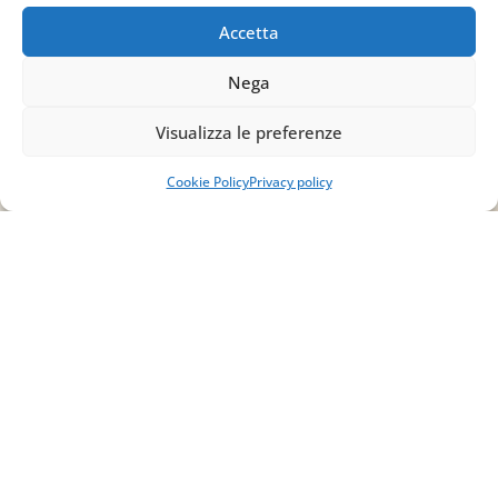
Accetta
Email
Nega
info@studiopizzano.it
Visualizza le preferenze
P.IVA
Cookie Policy
Privacy policy
IT02754810642
ISCRIVITI ALLA
NEWSLETTER
Per restare sempre aggiornato su tutte le
novità, clicca sul pulsante qui sotto e
iscriviti alla nostra newsletter.
ISCRIVITI ALLA