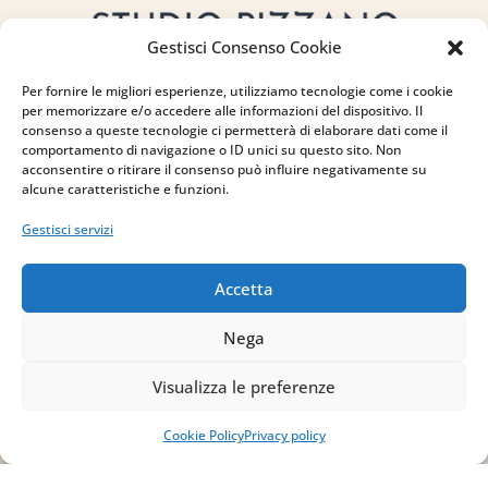
Gestisci Consenso Cookie
Per fornire le migliori esperienze, utilizziamo tecnologie come i cookie
per memorizzare e/o accedere alle informazioni del dispositivo. Il
consenso a queste tecnologie ci permetterà di elaborare dati come il
comportamento di navigazione o ID unici su questo sito. Non
acconsentire o ritirare il consenso può influire negativamente su
alcune caratteristiche e funzioni.
Indirizzo
Gestisci servizi
via Sant’Alessio, 5
83030 Venticano (AV)
Accetta
Email
Nega
info@studiopizzano.it
Visualizza le preferenze
P.IVA
Cookie Policy
Privacy policy
IT02754810642