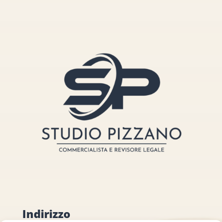
Indirizzo