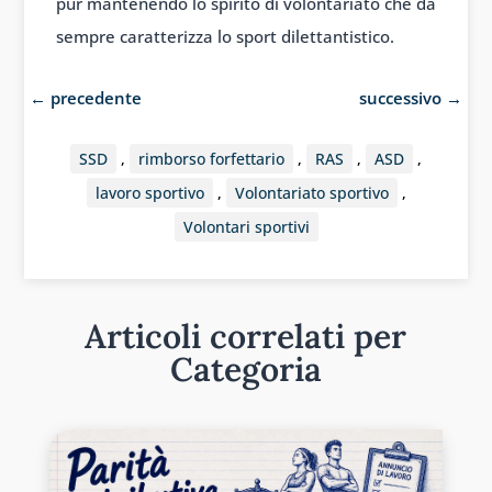
pur mantenendo lo spirito di volontariato che da
sempre caratterizza lo sport dilettantistico.
←
precedente
successivo
→
SSD
,
rimborso forfettario
,
RAS
,
ASD
,
lavoro sportivo
,
Volontariato sportivo
,
Volontari sportivi
Articoli correlati per
Categoria