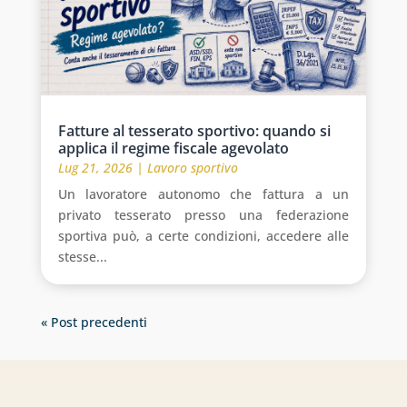
Fatture al tesserato sportivo: quando si
applica il regime fiscale agevolato
Lug 21, 2026
|
Lavoro sportivo
Un lavoratore autonomo che fattura a un
privato tesserato presso una federazione
sportiva può, a certe condizioni, accedere alle
stesse...
« Post precedenti