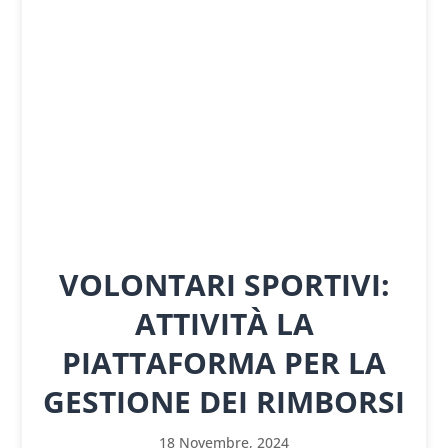
VOLONTARI SPORTIVI:
ATTIVITÀ LA
PIATTAFORMA PER LA
GESTIONE DEI RIMBORSI
18 Novembre, 2024