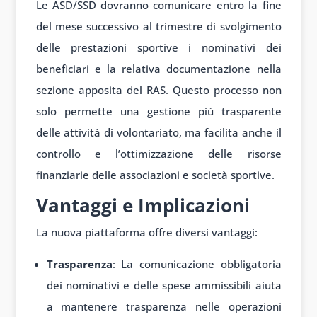
Le ASD/SSD dovranno comunicare entro la fine
del mese successivo al trimestre di svolgimento
delle prestazioni sportive i nominativi dei
beneficiari e la relativa documentazione nella
sezione apposita del RAS. Questo processo non
solo permette una gestione più trasparente
delle attività di volontariato, ma facilita anche il
controllo e l’ottimizzazione delle risorse
finanziarie delle associazioni e società sportive.
Vantaggi e Implicazioni
La nuova piattaforma offre diversi vantaggi:
Trasparenza
: La comunicazione obbligatoria
dei nominativi e delle spese ammissibili aiuta
a mantenere trasparenza nelle operazioni