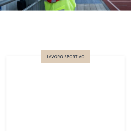
LAVORO SPORTIVO