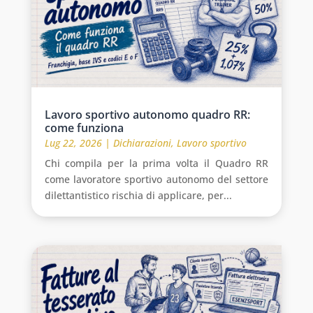
Lavoro sportivo autonomo quadro RR:
come funziona
Lug 22, 2026
|
Dichiarazioni
,
Lavoro sportivo
Chi compila per la prima volta il Quadro RR
come lavoratore sportivo autonomo del settore
dilettantistico rischia di applicare, per...