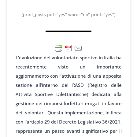
[print_posts pdf="yes" word="no" print="yes"]
L’evoluzione del volontariato sportivo in Italia ha
recentemente visto un importante
aggiornamento con l’attivazione di una apposita
sezione all’interno del RASD (Registro delle
Attività Sportive Dilettantische) dedicata alla
gestione dei rimborsi forfettari erogati in favore
dei volontari. Questa implementazione, in linea
con l’articolo 29 del Decreto Legislativo 36/2021,
rappresenta un passo avanti significativo per il