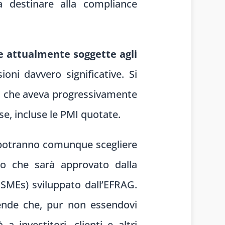
a destinare alla compliance
e attualmente soggette agli
oni davvero significative. Si
SRD, che aveva progressivamente
e, incluse le PMI quotate.
i potranno comunque scegliere
to che sarà approvato dalla
SMEs) sviluppato dall’EFRAG.
iende che, pur non essendovi
 investitori, clienti e altri