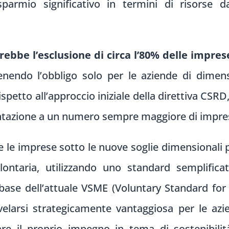
sparmio significativo in termini di risorse d
ebbe l’esclusione di circa l’80% delle impres
nendo l’obbligo solo per le aziende di dimensi
rispetto all’approccio iniziale della direttiva C
contazione a un numero sempre maggiore di impres
e le imprese sotto le nuove soglie dimensional
lontaria, utilizzando uno standard semplifica
ase dell’attuale VSME (Voluntary Standard for 
elarsi strategicamente vantaggiosa per le az
re il proprio impegno in tema di sostenibilità a