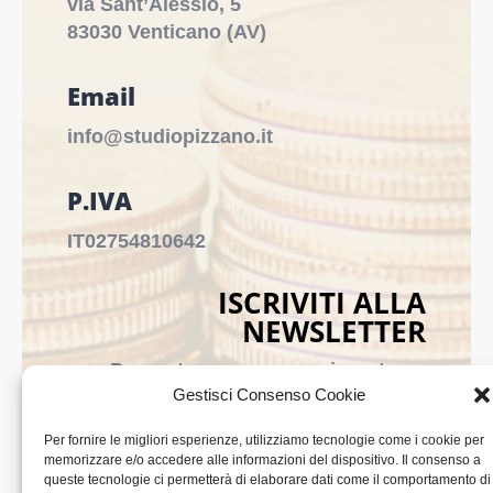
via Sant’Alessio, 5
83030 Venticano (AV)
Email
info@studiopizzano.it
P.IVA
IT02754810642
ISCRIVITI ALLA
NEWSLETTER
Per restare sempre aggiornato su
Gestisci Consenso Cookie
tutte le novità, clicca sul pulsante qui
sotto e iscriviti alla nostra newsletter.
Per fornire le migliori esperienze, utilizziamo tecnologie come i cookie per
memorizzare e/o accedere alle informazioni del dispositivo. Il consenso a
queste tecnologie ci permetterà di elaborare dati come il comportamento di