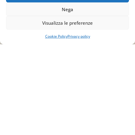
Email
Nega
info@studiopizzano.it
Visualizza le preferenze
P.IVA
Cookie Policy
Privacy policy
IT02754810642
ISCRIVITI ALLA
NEWSLETTER
Per restare sempre aggiornato su tutte le
novità, clicca sul pulsante qui sotto e
iscriviti alla nostra newsletter.
ISCRIVITI ALLA
NEWSLETTER