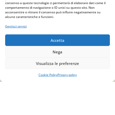
consenso a queste tecnologie ci permetterà di elaborare dati come il
comportamento di navigazione o ID unici su questo sito. Non
acconsentire o ritirare il consenso può influire negativamente su
Indirizzo
alcune caratteristiche e funzioni.
via Sant’Alessio, 5
Gestisci servizi
83030 Venticano (AV)
Accetta
Email
Nega
info@studiopizzano.it
Visualizza le preferenze
P.IVA
Cookie Policy
Privacy policy
IT02754810642
ISCRIVITI ALLA
NEWSLETTER
Per restare sempre aggiornato su tutte le