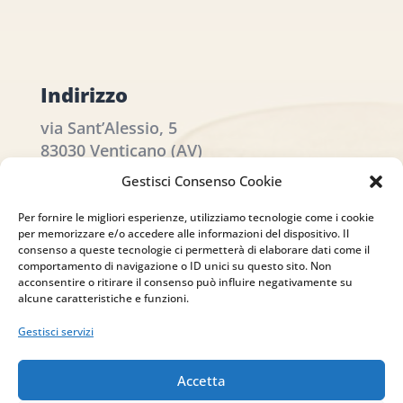
Indirizzo
via Sant’Alessio, 5
83030 Venticano (AV)
Gestisci Consenso Cookie
Email
Per fornire le migliori esperienze, utilizziamo tecnologie come i cookie
info@studiopizzano.it
per memorizzare e/o accedere alle informazioni del dispositivo. Il
consenso a queste tecnologie ci permetterà di elaborare dati come il
comportamento di navigazione o ID unici su questo sito. Non
P.IVA
acconsentire o ritirare il consenso può influire negativamente su
alcune caratteristiche e funzioni.
IT02754810642
Gestisci servizi
ISCRIVITI ALLA
Accetta
NEWSLETTER