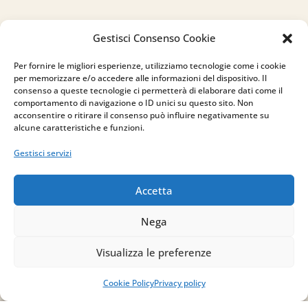
Gestisci Consenso Cookie
Indirizzo
Per fornire le migliori esperienze, utilizziamo tecnologie come i cookie
via Sant’Alessio, 5
per memorizzare e/o accedere alle informazioni del dispositivo. Il
83030 Venticano (AV)
consenso a queste tecnologie ci permetterà di elaborare dati come il
comportamento di navigazione o ID unici su questo sito. Non
acconsentire o ritirare il consenso può influire negativamente su
Email
alcune caratteristiche e funzioni.
info@studiopizzano.it
Gestisci servizi
P.IVA
Accetta
IT02754810642
Nega
ISCRIVITI ALLA
Visualizza le preferenze
NEWSLETTER
Cookie Policy
Privacy policy
Per restare sempre aggiornato su tutte le