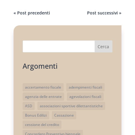
« Post precedenti
Post successivi »
Cerca
Argomenti
accertamento fiscale
adempimenti fiscali
agenzia delle entrate
agevolazioni fiscali
ASD
associazioni sportive dilettantistiche
Bonus Edilizi
Cassazione
cessione del credito
Concordato Preventivo biennale