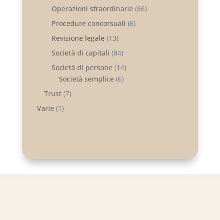
Operazioni straordinarie
(66)
Procedure concorsuali
(6)
Revisione legale
(13)
Società di capitali
(84)
Società di persone
(14)
Società semplice
(6)
Trust
(7)
Varie
(1)